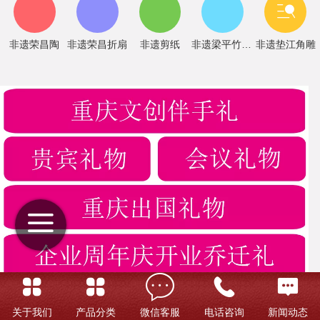
非遗荣昌陶
非遗荣昌折扇
非遗剪纸
非遗梁平竹帘画
非遗垫江角雕
关于我们
产品分类
微信客服
电话咨询
新闻动态
重庆文创伴手礼