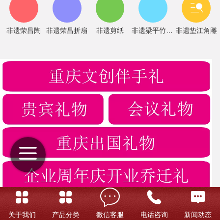
非遗荣昌陶
非遗荣昌折扇
非遗剪纸
非遗梁平竹帘画
非遗垫江角雕
关于我们
产品分类
微信客服
电话咨询
新闻动态
非遗荣昌安陶