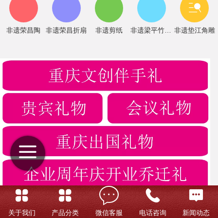
非遗荣昌陶
非遗荣昌折扇
非遗剪纸
非遗梁平竹帘画
非遗垫江角雕
关于我们
产品分类
微信客服
电话咨询
新闻动态
非遗漆器礼物