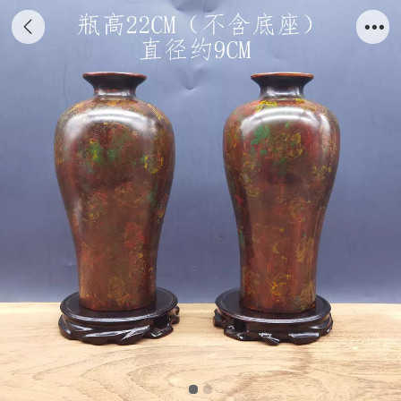
大师王宗秀漆艺花瓶（一对2个）