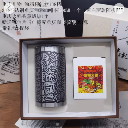
涂鸦杯礼盒138档