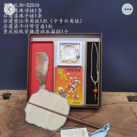
重庆礼物组合礼盒-520档出国