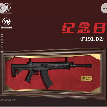
建设工业文创枪模摆件F191.D2纪念日