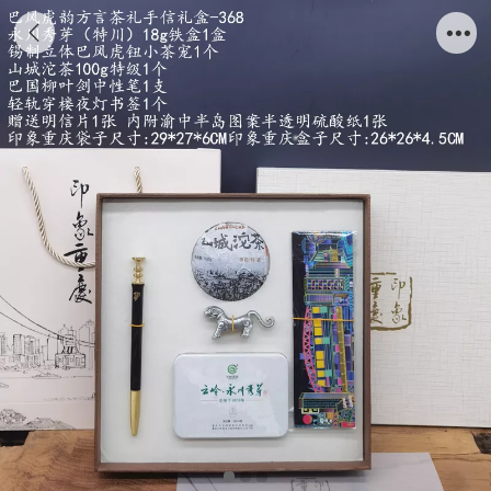
巴风虎韵茶礼手信-368档