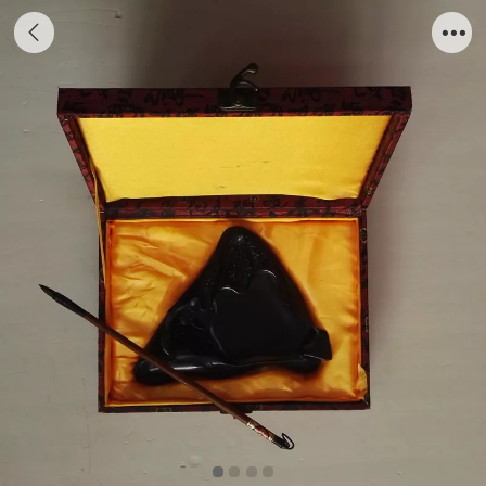
重庆地方特色工艺品合川峡砚荷叶砚太上渝礼
堂-1