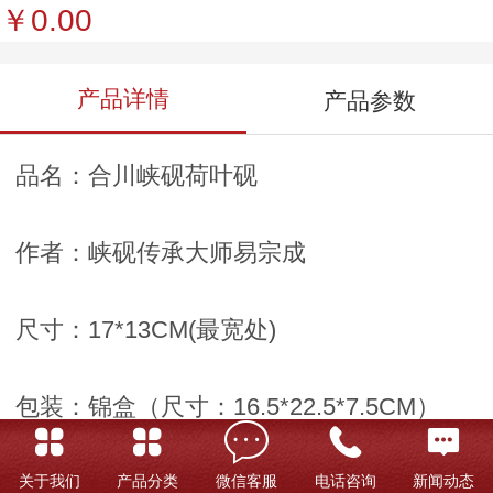
￥0.00
产品详情
产品参数
品名：合川峡砚荷叶砚
作者：峡砚传承大师易宗成
尺寸：17*13CM(最宽处)
包装：锦盒（尺寸：16.5*22.5*7.5CM）
销售商：重庆外事礼品供应商太上渝礼堂
关于我们
产品分类
微信客服
电话咨询
新闻动态